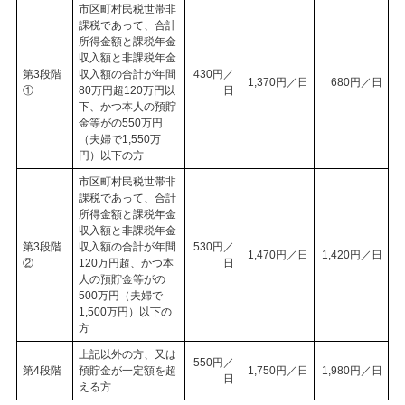
市区町村民税世帯非
課税であって、合計
所得金額と課税年金
収入額と非課税年金
第3段階
収入額の合計が年間
430円／
1,370円／日
680円／日
①
80万円超120万円以
日
下、かつ本人の預貯
金等がの550万円
（夫婦で1,550万
円）以下の方
市区町村民税世帯非
課税であって、合計
所得金額と課税年金
収入額と非課税年金
第3段階
収入額の合計が年間
530円／
1,470円／日
1,420円／日
②
120万円超、かつ本
日
人の預貯金等がの
500万円（夫婦で
1,500万円）以下の
方
上記以外の方、又は
550円／
第4段階
預貯金が一定額を超
1,750円／日
1,980円／日
日
える方