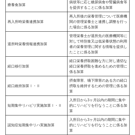
病状等に応じ糖尿病食や腎臓病食等
療養食加算
を提供することに係る加算
再入所後の栄養管理について医療機
再入所時栄養連携加算
関の管理栄養士と連携し調整を行っ
た場合に係る加算
管理栄養士が退所先の医療機関等に
対して特別食又は低栄養状態の利用
退所時栄養情報連携加算
者の栄養管理に関する情報を提供し
たことに係る加算
経口栄養摂取困難な方に対し適切な
経口移行加算
経口栄養摂取を進めるための管理に
係る加算
摂食障害、嚥下障害のある方の経口
経口維持加算Ⅰ・Ⅱ
摂取を維持するための管理に係る加
算
入所日から3ヶ月以内の期間に集中
短期集中リハビリ実施加算Ⅰ・Ⅱ
的にリハビリを行なうことに係る加
算
入所日から3ヶ月以内の期間に集中
認知症短期集中リハ実施加算
的にリハビリを行なうことに係る加
算