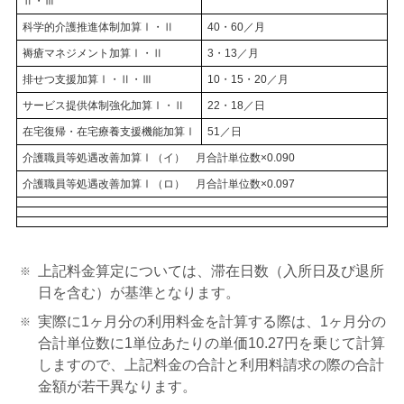
Ⅱ・Ⅲ
科学的介護推進体制加算Ⅰ・Ⅱ
40・60／月
褥瘡マネジメント加算Ⅰ・Ⅱ
3・13／月
排せつ支援加算Ⅰ・Ⅱ・Ⅲ
10・15・20／月
サービス提供体制強化加算Ⅰ・Ⅱ
22・18／日
在宅復帰・在宅療養支援機能加算Ⅰ
51／日
介護職員等処遇改善加算Ⅰ（イ） 月合計単位数×0.090
介護職員等処遇改善加算Ⅰ（ロ） 月合計単位数×0.097
上記料金算定については、滞在日数（入所日及び退所
日を含む）が基準となります。
実際に1ヶ月分の利用料金を計算する際は、1ヶ月分の
合計単位数に1単位あたりの単価10.27円を乗じて計算
しますので、上記料金の合計と利用料請求の際の合計
金額が若干異なります。