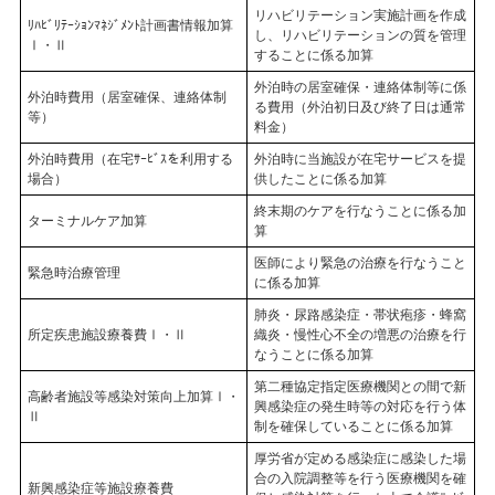
リハビリテーション実施計画を作成
ﾘﾊﾋﾞﾘﾃｰｼｮﾝﾏﾈｼﾞﾒﾝﾄ計画書情報加算
し、リハビリテーションの質を管理
Ⅰ・Ⅱ
することに係る加算
外泊時の居室確保・連絡体制等に係
外泊時費用（居室確保、連絡体制
る費用（外泊初日及び終了日は通常
等）
料金）
外泊時費用（在宅ｻｰﾋﾞｽを利用する
外泊時に当施設が在宅サービスを提
場合）
供したことに係る加算
終末期のケアを行なうことに係る加
ターミナルケア加算
算
医師により緊急の治療を行なうこと
緊急時治療管理
に係る加算
肺炎・尿路感染症・帯状疱疹・蜂窩
所定疾患施設療養費Ⅰ・Ⅱ
織炎・慢性心不全の増悪の治療を行
なうことに係る加算
第二種協定指定医療機関との間で新
高齢者施設等感染対策向上加算Ⅰ・
興感染症の発生時等の対応を行う体
Ⅱ
制を確保していることに係る加算
厚労省が定める感染症に感染した場
合の入院調整等を行う医療機関を確
新興感染症等施設療養費