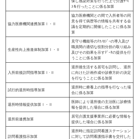
保し感染対策を行った上で介護ｻｰﾋﾞ
ｽを行ったことに係る加算
協力医療機関との間で入所者等の同
意を得て病歴等の情報を共有する会
協力医療機関連携加算Ⅰ・Ⅱ
議を定期的に開催したことに係る加
算
見守り機能等のﾃｸﾉﾛｼﾞｰの導入及び
職員間の適切な役割分担の取り組み
生産性向上推進体制加算Ⅰ・Ⅱ
及びその効果を示すﾃﾞｰﾀの提供を行
うことに係る加算
退所後生活する居宅を訪問し、退所
入所前後訪問指導加算Ⅰ･Ⅱ
に向けた計画作成や診療方針の決定
を行なうことに係る加算
退所時に療養上の指導を行なった場
試行的退所時指導加算
合に係る加算
医師により退所後の主治医に診療情
退所時情報提供加算Ⅰ・Ⅱ
報を提供した場合に係る加算
居宅介護支援事業所に必要な情報を
退所前連携加算
提供した場合に係る加算
退所時に指定訪問看護ステーション
訪問看護指示加算
に対して訪問看護指示書を交付した