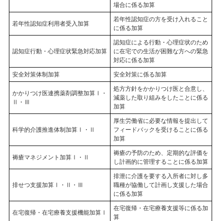
場合に係る加算
若年性認知症の方を受け入れること
若年性認知症利用者受入加算
に係る加算
認知症による行動・心理症状のため
認知症行動・心理症状緊急対応加算
に在宅での生活が困難な方への緊急
対応に係る加算
安全対策体制加算
安全対策に係る加算
処方方針をかかりつけ医と合意し、
かかりつけ医連携薬剤調整加算Ⅰ・
減薬した取り組みをしたことに係る
Ⅱ・Ⅲ
加算
厚生労働省に必要な情報を提出して
科学的介護推進体制加算Ⅰ・Ⅱ
フィードバックを受けることに係る
加算
褥瘡の予防のため、定期的な評価を
褥瘡マネジメント加算Ⅰ・Ⅱ
し計画的に管理することに係る加算
排泄に介護を要する入所者に対し多
排せつ支援加算Ⅰ・Ⅱ・Ⅲ
職種が協働して計画し支援した場合
に係る加算
在宅復帰・在宅療養支援等に係る加
在宅復帰・在宅療養支援機能加算Ⅰ
算