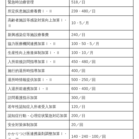
緊急時治療管理
518／日
所定疾患施設療養費Ⅰ・Ⅱ
239・480／日
高齢者施設等感染対策向上加算Ⅰ・
10・5／月
Ⅱ
新興感染症等施設療養費
240／日
協力医療機関連携加算Ⅰ・Ⅱ
100・50・5／月
生産性向上推進体制加算Ⅰ・Ⅱ
100・10／月
入所前後訪問指導加算Ⅰ・Ⅱ
450・480／回
施行的退所時指導加算
400／回
退所時情報提供加算Ⅰ・Ⅱ
500・250／回
入退所前連携加算Ⅰ・Ⅱ
600・400／回
訪問看護指示加算
300／回
若年性認知症入所者受入加算
120／日
認知症行動・心理症状緊急対応加算
200／日
安全対策体制加算
20／回
かかりつけ医連携薬剤調整加算Ⅰ・
140・240・100／回