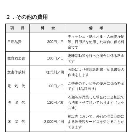
２．その他の費用
項 目
料 金
備 考
ティッシュ・紙タオル・入歯洗浄剤
日用品費
300円／日
等、日用品を使用した場合に係る料
金です
趣味活動等を行った場合に係る料金
教育娯楽費
180円／日
です
医師により健康診断書・意見書等の
文書作成料
様式別／回
作成をします
ご持参のテレビ等の使用に係る料金
電 気 代
100円／日
です（1品目当り）
衣類等が汚染した場合には当施設で
洗 濯 代
120円／枚
も洗濯させて頂いております（大小
共通）
施設内において、外部の理美容師に
床 屋 代
2,000円／回
よる理美容サービスを受けることが
できます