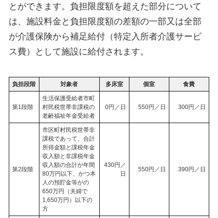
とができます。負担限度額を超えた部分について
は、施設料金と負担限度額の差額の一部又は全部
が介護保険から補足給付（特定入所者介護サービ
ス費）として施設に給付されます。
負担段階
対象者
多床室
個室
食費
生活保護受給者市町
第1段階
村民税世帯非課税の
0円／日
550円／日
300円／日
老齢福祉年金受給者
市区町村民税世帯非
課税であって、合計
所得金額と課税年金
収入額と非課税年金
収入額の合計が年間
430円／
第2段階
550円／日
390円／日
80万円以下、かつ本
日
人の預貯金等がの
650万円（夫婦で
1,650万円）以下の
方