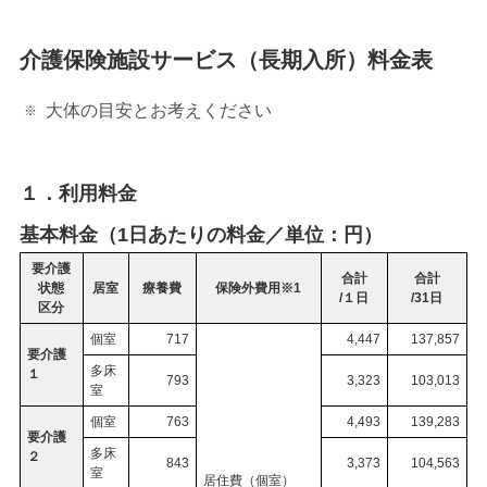
介護保険施設サービス（長期入所）料金表
大体の目安とお考えください
１．利用料金
基本料金（1日あたりの料金／単位：円）
要介護
合計
合計
状態
居室
療養費
保険外費用※1
/１日
/31日
区分
個室
717
4,447
137,857
要介護
多床
１
793
3,323
103,013
室
個室
763
4,493
139,283
要介護
多床
２
843
3,373
104,563
室
居住費（個室）