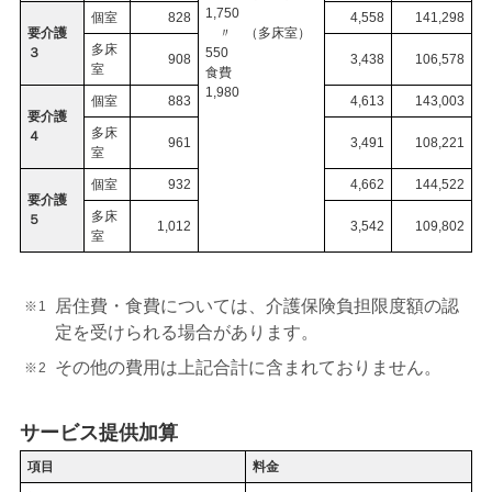
1,750
個室
828
4,558
141,298
要介護
〃 （多床室）
多床
３
550
908
3,438
106,578
室
食費
1,980
個室
883
4,613
143,003
要介護
多床
４
961
3,491
108,221
室
個室
932
4,662
144,522
要介護
多床
５
1,012
3,542
109,802
室
居住費・食費については、介護保険負担限度額の認
定を受けられる場合があります。
その他の費用は上記合計に含まれておりません。
サービス提供加算
項目
料金