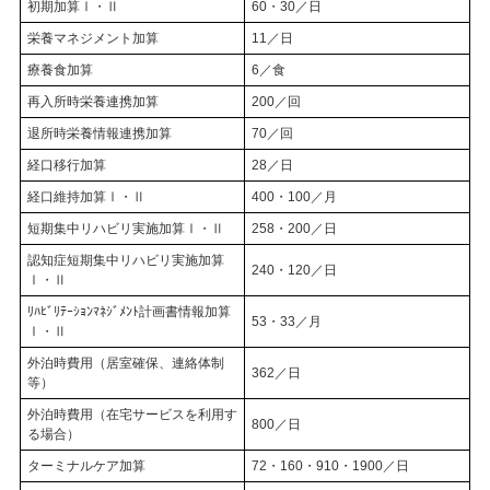
初期加算Ⅰ・Ⅱ
60・30／日
栄養マネジメント加算
11／日
療養食加算
6／食
再入所時栄養連携加算
200／回
退所時栄養情報連携加算
70／回
経口移行加算
28／日
経口維持加算Ⅰ・Ⅱ
400・100／月
短期集中リハビリ実施加算Ⅰ・Ⅱ
258・200／日
認知症短期集中リハビリ実施加算
240・120／日
Ⅰ・Ⅱ
ﾘﾊﾋﾞﾘﾃｰｼｮﾝﾏﾈｼﾞﾒﾝﾄ計画書情報加算
53・33／月
Ⅰ・Ⅱ
外泊時費用（居室確保、連絡体制
362／日
等）
外泊時費用（在宅サービスを利用す
800／日
る場合）
ターミナルケア加算
72・160・910・1900／日