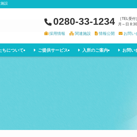
健施設
0280-33-1234
［TEL受付
月～日 8:3
採用情報
関連施設
情報公開
お問い
たちについて
ご提供サービス
入所のご案内
お問い