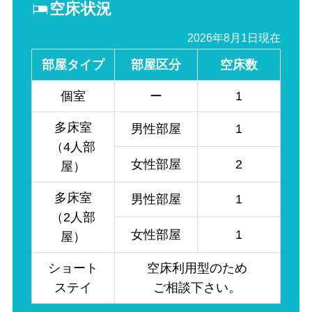
空床状況
2026年8月1日現在
部屋タイプ
部屋区分
空床数
個室
ー
1
多床室
男性部屋
1
（4人部
女性部屋
2
屋）
多床室
男性部屋
1
（2人部
女性部屋
1
屋）
ショート
空床利用型のため
ステイ
ご相談下さい。