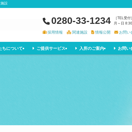
健施設
0280-33-1234
［TEL受付
月～日 8:3
採用情報
関連施設
情報公開
お問い
たちについて
ご提供サービス
入所のご案内
お問い