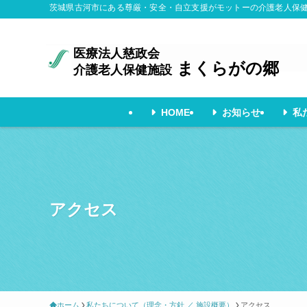
茨城県古河市にある尊厳・安全・自立支援がモットーの介護老人保
医療法人慈政会
まくらがの郷
介護老人保健施設
HOME
お知らせ
私
アクセス
ホーム
私たちについて（理念・方針 ／ 施設概要）
アクセス